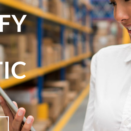
IFY
TIC