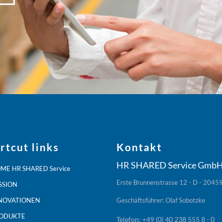
rtcut links
Kontakt
HR SHARED Service Gmb
ME HR SHARED Service
Erste Brunnenstrasse 12 - D - 204
SSION
NOVATIONEN
Geschäftsführer: Olaf Sobotzke
ODUKTE
Telefon: +49 (0) 40 238 555 8 - 0