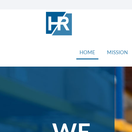
HOME
MISSION
WE